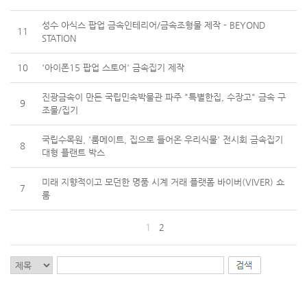
성수 아식스 팝업 금속인테리어/금속조형물 제작 - BEYOND
11
STATION
10
'아이폰15 팝업 스토어' 금속집기 제작
진광금속이 만든 국립민속박물관 파주 "특별한집, 수장고" 금속 구
9
조물/집기
국립수목원, '룸메이트, 집으로 들어온 우리식물' 전시회 금속집기
8
대형 플랜트 박스
미래 지향적이고 모던한 명품 시계 거래 플랫폼 바이버(VIVER) 쇼
7
룸
1
2