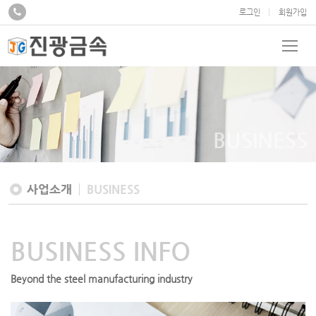
로그인
회원가입
BUSINESS
사업소개
BUSINESS
BUSINESS INFO
Beyond the steel
manufacturing industry