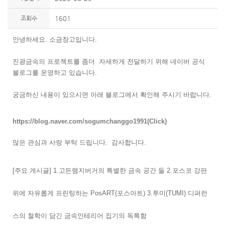
조회수
1601
안녕하세요. 소금창고입니다.
진광금속의 프로젝트를 좀더 자세하게 전달하기 위해
네이버 공식
블로그를 운영하고 있습니다.
궁금하신 내용이 있으시면 아래 블로그에서 확인해 주시기 바랍니다.
https://blog.naver.com/sogumchanggo1991
(Click)
많은 관심과 사랑 부탁 드립니다. 감사합니다.
[주요 게시글]
1.고든램지버거의 특별한 금속 공간 들
2.포스코 강판
위에 자유롭게 프린팅하는 PosART(포스아트)
3.투미(TUMI) 디퍼런
스의 철학이 담긴 금속인테리어 집기의 독특함