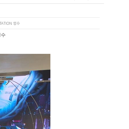
TATION 성수
성수