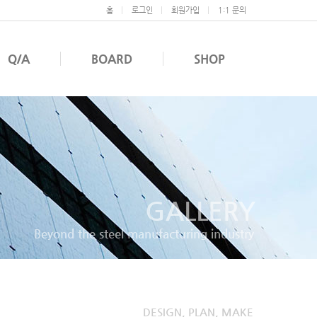
홈
로그인
회원가입
1:1 문의
Q/A
BOARD
SHOP
GALLERY
Beyond the steel manufacturing industry
DESIGN, PLAN, MAKE